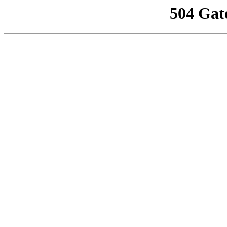
504 Gat