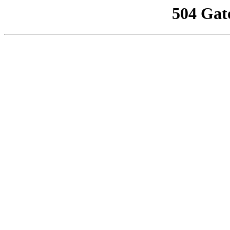
504 Gat