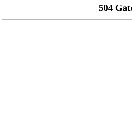
504 Gat