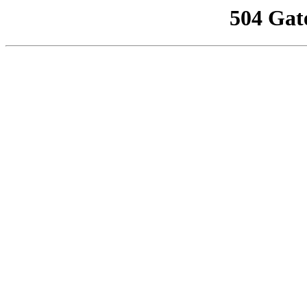
504 Gat