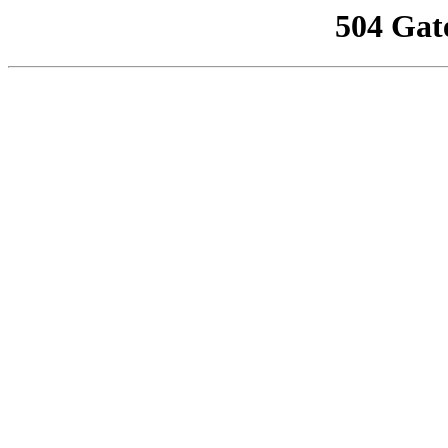
504 Gat